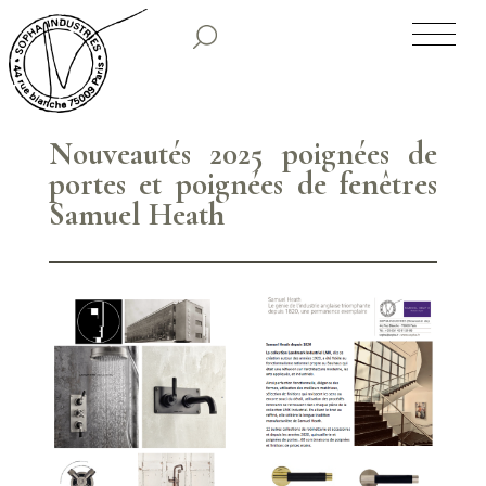
SOPHA INDUSTRIES
NOS CLASSIQUES
Nouveautés 2025 poignées de
portes et poignées de fenêtres
NOS COLLECTIONS PREMIUM
Samuel Heath
TIRAGES LIMITÉS
SHOWROOM
HISTORIQUE
PARUTIONS