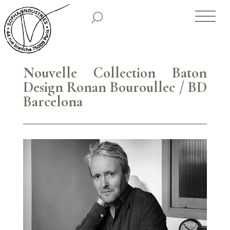
SOPHA INDUSTRIES
NOS CLASSIQUES
Nouvelle Collection Baton
Design Ronan Bouroullec / BD
NOS COLLECTIONS PREMIUM
Barcelona
TIRAGES LIMITÉS
SHOWROOM
HISTORIQUE
PARUTIONS