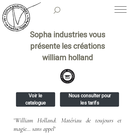
SOPHA INDUSTRIES
NOS CLASSIQUES
sopha industries vous
présente les créations
NOS COLLECTIONS PREMIUM
william holland
TIRAGES LIMITÉS
SHOWROOM
Voir le
Nous consulter pour
catalogue
les tarifs
HISTORIQUE
William Holland. Matériau de toujours et
"
PARUTIONS
magie… sans appel
"