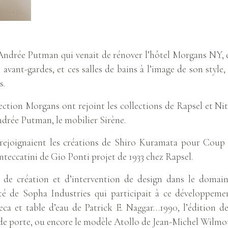
ndrée Putman qui venait de rénover l’hôtel Morgans NY, e
avant-gardes, et ces salles de bains à l’image de son style
s.
ection Morgans ont rejoint les collections de Rapsel et Nito
ndrée Putman, le mobilier Sirène.
 rejoignaient les créations de Shiro Kuramata pour Coup
teccatini de Gio Ponti projet de 1933 chez Rapsel.
de création et d’intervention de design dans le domaine
té de Sopha Industries qui participait à ce développeme
beca et table d’eau de Patrick E. Naggar…1990, l’édition d
e porte, ou encore le modèle Atollo de Jean-Michel Wilmot