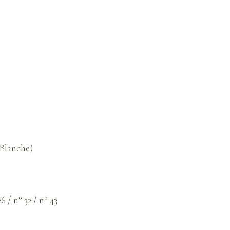
Blanche)
6 / n° 32 / n° 43