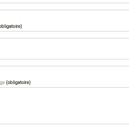
obligatoire)
age
(obligatoire)