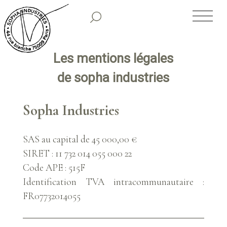
SOPHA INDUSTRIES
NOS CLASSIQUES
les mentions légales
de sopha industries
NOS COLLECTIONS PREMIUM
Sopha Industries
TIRAGES LIMITÉS
SAS au capital de 45 000,00 €
SHOWROOM
SIRET : 11 732 014 055 000 22
Code APE : 515F
HISTORIQUE
Identification TVA intracommunautaire :
FR07732014055
PARUTIONS